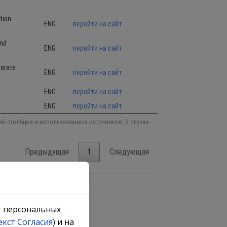
кт персональных
екст Согласия
) и на