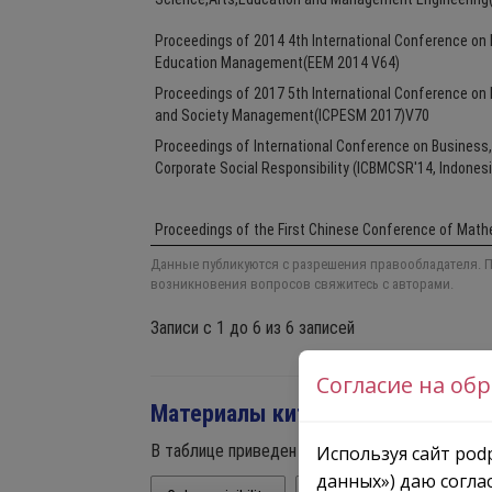
Согласие на об
Используя сайт podp
данных») даю согла