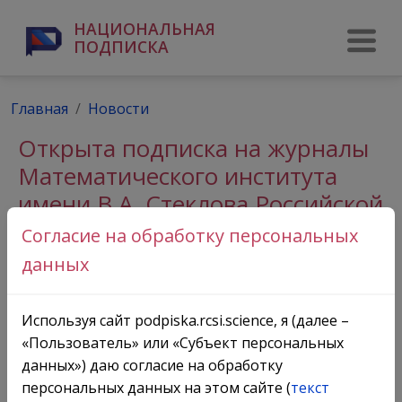
НАЦИОНАЛЬНАЯ
ПОДПИСКА
Главная
Новости
Открыта подписка на журналы
Математического института
имени В.А. Стеклова Российской
академии наук
Согласие на обработку персональных
данных
Используя сайт podpiska.rcsi.science, я (далее –
«Пользователь» или «Субъект персональных
данных») даю согласие на обработку
персональных данных на этом сайте (
текст