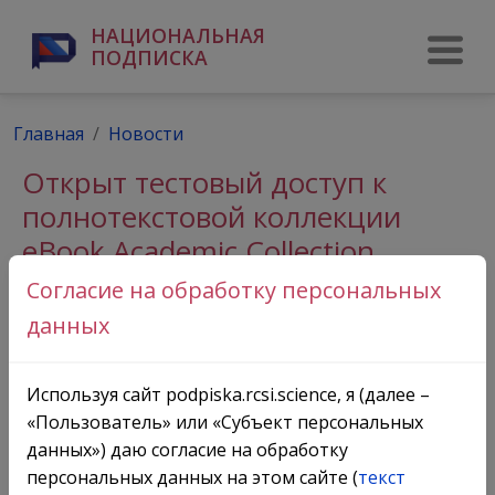
НАЦИОНАЛЬНАЯ
ПОДПИСКА
Главная
Новости
Открыт тестовый доступ к
полнотекстовой коллекции
eBook Academic Collection
компании EBSCO
Согласие на обработку персональных
данных
Тестовый доступ продлен до 31 декабря 2021
года.
Используя сайт podpiska.rcsi.science, я (далее –
«Пользователь» или «Субъект персональных
РФФИ информирует о том, что с
18 октября по 18
данных») даю согласие на обработку
декабря
2021 года открыт тестовый доступ к
персональных данных на этом сайте (
текст