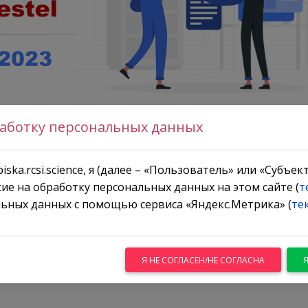
работку персональных данных
а серия вебинаров по работе в базе данных Orbit Intell
iska.rcsi.science, я (далее – «Пользователь» или «Субъе
сие на обработку персональных данных на этом сайте (
т
анице нашего сайта
Вебинары
.
ьных данных с помощью сервиса «Яндекс.Метрика» (
те
Я НЕ СОГЛАСЕН/НЕ СОГЛАСНА