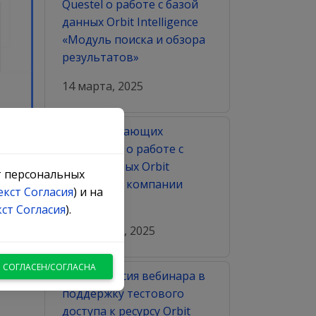
Questel о работе с базой
данных Orbit Intelligence
«Модуль поиска и обзора
результатов»
14 марта, 2025
Серия обучающих
igence
вебинаров о работе с
базой данных Orbit
кт персональных
Intelligence компании
екст Согласия
) и на
Questel
кст Согласия
).
25 февраля, 2025
Я СОГЛАСЕН/СОГЛАСНА
Вторая сессия вебинара в
поддержку тестового
доступа к ресурсу Orbit