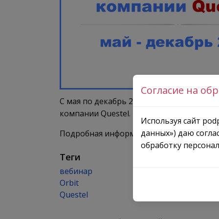
Согласие на об
C мая по декабрь 2023 года запланирован
компании Questel.
Используя сайт podp
данных») даю согла
Подробная информация доступна на стр
обработку персонал
Теги
вебинар
Orbit
Questel