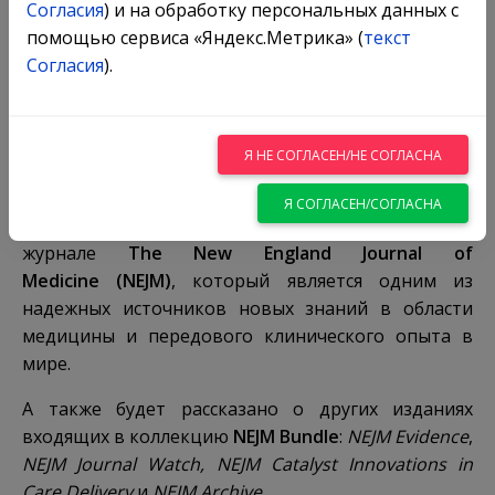
Согласия
) и на обработку персональных данных с
помощью сервиса «Яндекс.Метрика» (
текст
Согласия
).
Компания
Ovid Technologies
приглашает
участников тестового доступа на вебинар,
посвященный журналу
The New England Journal of
Я НЕ СОГЛАСЕН/НЕ СОГЛАСНА
Medicine
.
Я СОГЛАСЕН/СОГЛАСНА
На вебинаре будет подробно рассказано о
журнале
The New England Journal of
Medicine (NEJM)
, который является одним из
надежных источников новых знаний в области
медицины и передового клинического опыта в
мире.
А также будет рассказано о других изданиях
входящих в коллекцию
NEJM Bundle
:
NEJM Evidence
,
NEJM Journal Watch, NEJM Catalyst Innovations in
Care Delivery
и
NEJM Archive
.