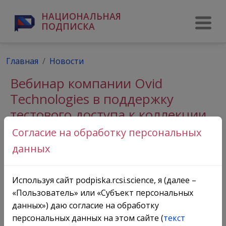
НАЦИОНАЛЬНАЯ
ПОДПИСКА
Главная
Новости
Вебинар компании Ovid
Technologies в поддержку
тестового доступа к коллекции
журналов New England Journal
Согласие на обработку персональных
of Medicine Bundle
данных
Используя сайт podpiska.rcsi.science, я (далее –
«Пользователь» или «Субъект персональных
данных») даю согласие на обработку
персональных данных на этом сайте (
текст