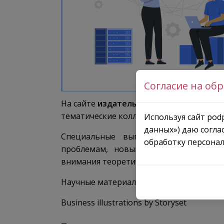
Согласие на об
На сайте
издательства AIP Publishing
в 
тематические коллекции научных публик
Используя сайт podp
данных») даю согла
Специальные выпуски журналов и с
обработку персонал
проблемам, новым разработкам и пе
внимания теоретических и эксперимента
Научные материалы опубликованы в от
Business illustrations by Storyset