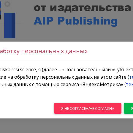
работку персональных данных
разделе
«Special Topics»
представлены разнообразные
аций в области естественных и технических наук.
iska.rcsi.science, я (далее – «Пользователь» или «Субъе
сие на обработку персональных данных на этом сайте (
т
борники издательства посвящены актуальным на
ьных данных с помощью сервиса «Яндекс.Метрика» (
те
рспективным технологиям, которые находятся в ц
льных исследований учёных разных стран мира.
крытом доступе и представлены по
ссылке
.
Я НЕ СОГЛАСЕН/НЕ СОГЛАСНА