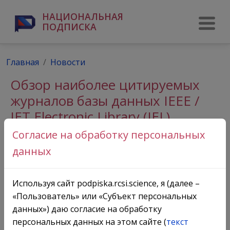
НАЦИОНАЛЬНАЯ
ПОДПИСКА
Главная
Новости
Обзор наиболее цитируемых
журналов базы данных IEEE /
IET Electronic Library (IEL)
компании Institute of Electrical
Согласие на обработку персональных
and Electronics Engineers
данных
Используя сайт podpiska.rcsi.science, я (далее –
«Пользователь» или «Субъект персональных
данных») даю согласие на обработку
персональных данных на этом сайте (
текст