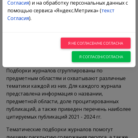
Согласия
) и на обработку персональных данных с
помощью сервиса «Яндекс.Метрика» (
текст
Согласия
).
Предлагаем вашему вниманию обзор ведущих
научных журналов, доступных в рамках подписной
коллекции
IEEE / IET Electronic Library
Я НЕ СОГЛАСЕН/НЕ СОГЛАСНА
(IEL)
компании
Institute of Electrical and Electronics
Я СОГЛАСЕН/СОГЛАСНА
Engineers
, подготовленный УОИР РЦНИ.
Подборки журналов сгруппированы по
предметным областям и охватывают различные
тематики каждой из них. Для каждого журнала
представлена информация о названии,
предметной области, доле процитированных
публикаций, а также приведен перечень наиболее
цитируемых публикаций 2021 - 2024 гг.
Тематические подборки журналов помогут
лучшему раскрытию содержания ресурса, а также