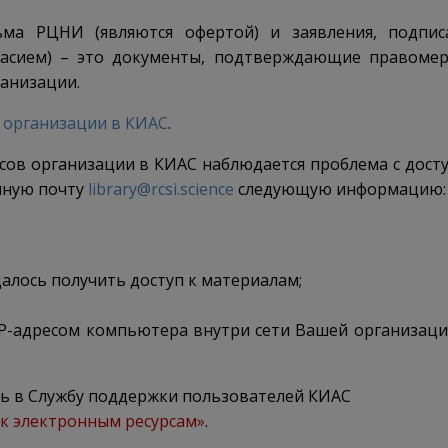
ма РЦНИ (являются офертой) и заявления, подпис
гласием) – это документы, подтверждающие правоме
ганизации.
 организации в КИАС
.
есов организации в КИАС наблюдается проблема с дост
онную почту
library@rcsi.science
следующую информацию:
далось получить доступ к материалам;
IP-адресом компьютера внутри сети Вашей организац
 в Службу поддержки пользователей КИАС
 к электронным ресурсам»
.