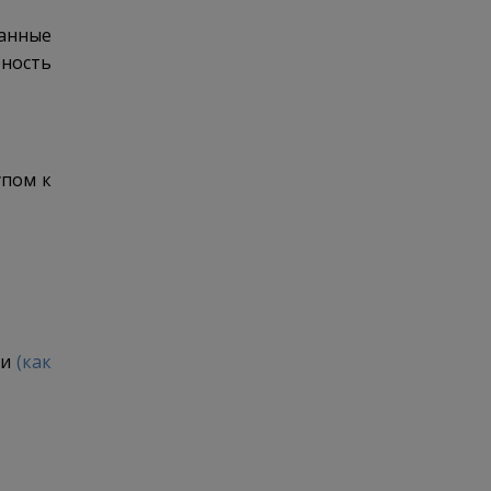
анные
рность
упом к
ии
(как