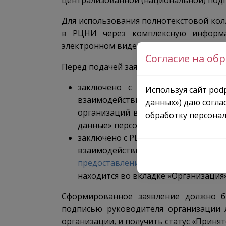
централизованной (национальной) подп
Для использования полнотекстовой ко
в РЦНИ через комплексную информа
электронном виде
заявление о предос
Согласие на об
Перед подачей заявления необходимо убе
заключено с РЦНИ Соглашение о
Используя сайт podp
взаимодействии РЦНИ с физически
данных») даю согла
организаций в КИАС и кураторов п
обработку персонал
данные» персонального кабинета по
заключено с РЦНИ Соглашение об и
взаимодействии РЦНИ с организаци
предоставлении доступа к электро
находится во вкладке «Организация»
Сформированное заявление должно 
подписью руководителя организации 
организации, и получить статус «Принят