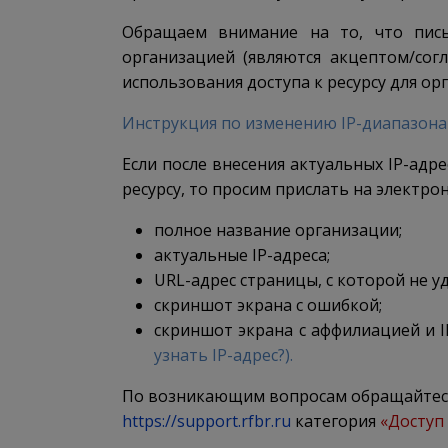
Обращаем внимание на то, что пись
организацией (являются акцептом/со
использования доступа к ресурсу для ор
Инструкция по изменению IP-диапазона
Если после внесения актуальных IP-адр
ресурсу, то просим прислать на электр
полное название организации;
актуальные IP-адреса;
URL-адрес страницы, с которой не у
скриншот экрана с ошибкой;
скриншот экрана с аффилиацией и 
узнать IP-адрес?)
.
По возникающим вопросам обращайтесь
https://support.rfbr.ru
категория
«Доступ