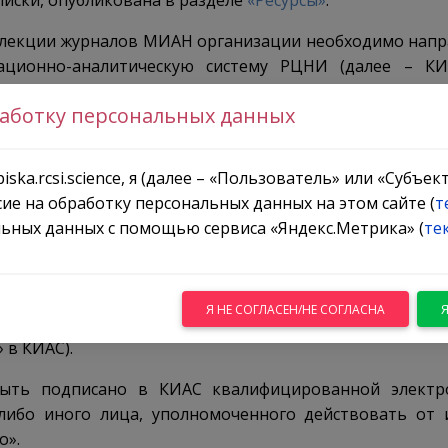
иски, опубликована в разделе
«Ресурсы»
.
ллекции журналов МИАН организации необходимо нап
ционно-аналитическую систему РЦНИ (далее – КИ
тавлении доступа к электронным версиям журналов 
работку персональных данных
диться в том, что:
б использовании электронной подписи в электр
iska.rcsi.science, я (далее – «Пользователь» или «Субъе
м лицом (для руководителей организаций, координ
сие на обработку персональных данных на этом сайте (
т
одписки; шаблон соглашения находится во вкладке «
ьных данных с помощью сервиса «Яндекс.Метрика» (
те
льзователя КИАС);
спользовании электронной подписи в электронном
ей (см.
«Инструкция по созданию заявления о
Я НЕ СОГЛАСЕН/НЕ СОГЛАСНА
нным ресурсам в КИАС РЦНИ (РФФИ)»
) (шаблон соглашен
 в КИАС).
быть подписано в КИАС квалифицированной электр
либо иного лица, уполномоченного действовать от 
о».