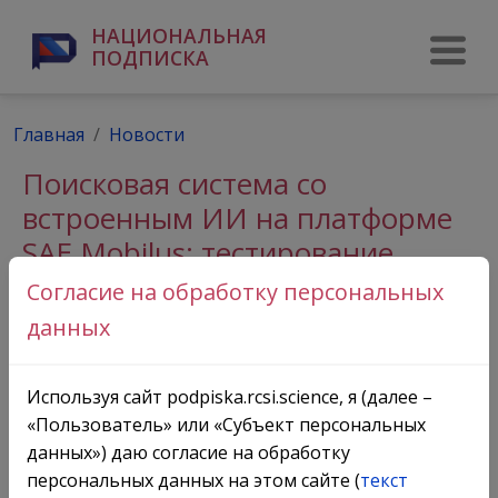
НАЦИОНАЛЬНАЯ
ПОДПИСКА
Главная
Новости
Поисковая система со
встроенным ИИ на платформе
SAE Mobilus: тестирование
сервиса
Согласие на обработку персональных
данных
Используя сайт podpiska.rcsi.science, я (далее –
«Пользователь» или «Субъект персональных
данных») даю согласие на обработку
персональных данных на этом сайте (
текст