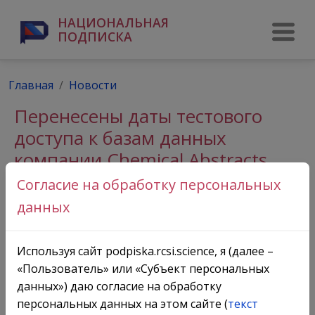
НАЦИОНАЛЬНАЯ
ПОДПИСКА
Главная
Новости
Перенесены даты тестового
доступа к базам данных
компании Chemical Abstracts
Service
Согласие на обработку персональных
данных
Используя сайт podpiska.rcsi.science, я (далее –
«Пользователь» или «Субъект персональных
данных») даю согласие на обработку
персональных данных на этом сайте (
текст