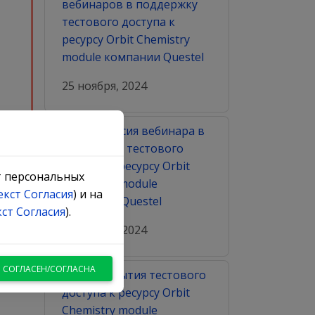
вебинаров в поддержку
тестового доступа к
ресурсу Orbit Chemistry
module компании Questel
25 ноября, 2024
Вторая сессия вебинара в
поддержку тестового
доступа к ресурсу Orbit
кт персональных
Chemistry module
екст Согласия
) и на
компании Questel
кст Согласия
).
льные
01 ноября, 2024
Я СОГЛАСЕН/СОГЛАСНА
Дата открытия тестового
доступа к ресурсу Orbit
Chemistry module