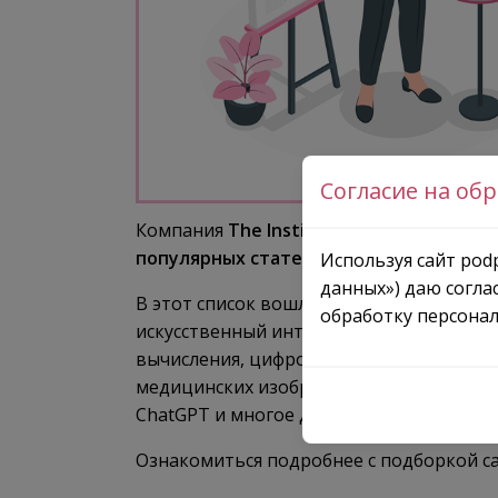
Согласие на об
Компания
The Institute of Electrical and 
популярных статей 2024 года
, получив
Используя сайт podp
данных») даю согла
В этот список вошли работы, охватываю
обработку персонал
искусственный интеллект (AI), большие 
вычисления, цифровая трансформация, и
медицинских изображений, генеративн
ChatGPT и многое другое.
Ознакомиться подробнее с подборкой с