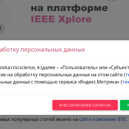
работку персональных данных
Electronics Engineers (IEEE)
представляет подборку
самы
ших наибольшее число скачиваний на платформе
IEEE Xp
iska.rcsi.science, я (далее – «Пользователь» или «Субъе
сие на обработку персональных данных на этом сайте (
т
щие целый спектр новых технологий, таких как
ьных данных с помощью сервиса «Яндекс.Метрика» (
те
языковые модели (LLM), глубокие нейронные сети, кван
спользование AI в здравоохранении, сегментация
ые диффузионные модели, восприятие пользователей
Я НЕ СОГЛАСЕН/НЕ СОГЛАСНА
амых популярных статей можно на
сайте компании IEEE
.