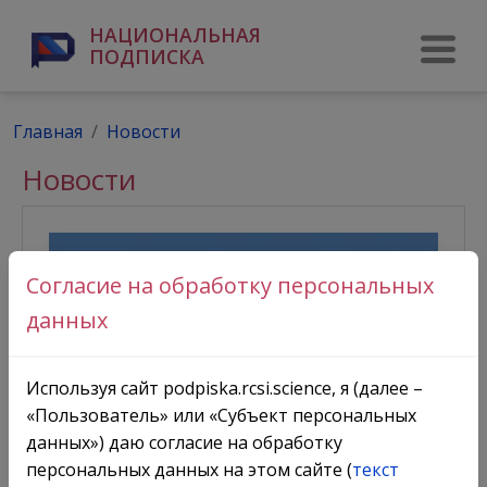
НАЦИОНАЛЬНАЯ
ПОДПИСКА
Главная
Новости
Новости
Согласие на обработку персональных
данных
Используя сайт podpiska.rcsi.science, я (далее –
«Пользователь» или «Субъект персональных
данных») даю согласие на обработку
Подписка на электронные
персональных данных на этом сайте (
текст
ресурсы компании The Society