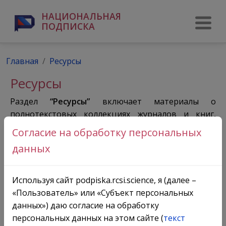
НАЦИОНАЛЬНАЯ
ПОДПИСКА
Главная
Ресурсы
Ресурсы
Раздел
“Ресурсы”
включает материалы о
полнотекстовых коллекциях журналов и книг,
диссертаций, материалов конференций и др.;
Согласие на обработку персональных
библиографических, реферативно-аналитических,
данных
предметно-ориентированных и фактографических
базах данных:
Используя сайт podpiska.rcsi.science, я (далее –
Подраздел
“Ресурсы подписки”
. Информация об
«Пользователь» или «Субъект персональных
электронных ресурсах, доступных организациям в
данных») даю согласие на обработку
рамках централизованной (национальной)
персональных данных на этом сайте (
текст
подписки размещается в профиле организаций в