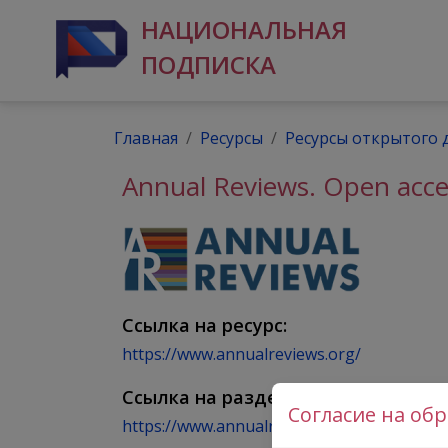
НАЦИОНАЛЬНАЯ
ПОДПИСКА
Главная
Ресурсы
Ресурсы открытого 
Annual Reviews. Open acce
Ссылка на ресурс:
https://www.annualreviews.org/
Ссылка на раздел Open access:
Согласие на об
https://www.annualreviews.org/S2O