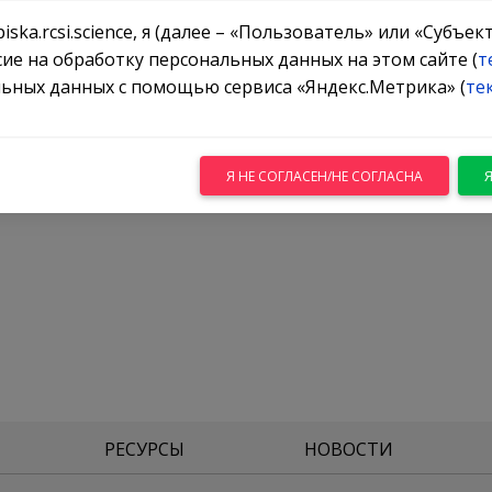
iska.rcsi.science, я (далее – «Пользователь» или «Субъе
ическая издательская компания, выпускающая журналы 
сие на обработку персональных данных на этом сайте (
т
ьных данных с помощью сервиса «Яндекс.Метрика» (
те
, тематика которых охватывает области естественн
ibe to Open (S20), что позволяет обеспечивать откр
Я НЕ СОГЛАСЕН/НЕ СОГЛАСНА
РЕСУРСЫ
НОВОСТИ