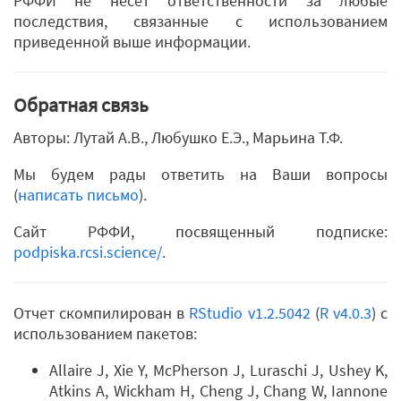
РФФИ не несет ответственности за любые
последствия, связанные с использованием
приведенной выше информации.
Обратная связь
Авторы: Лутай А.В., Любушко Е.Э., Марьина Т.Ф.
Мы будем рады ответить на Ваши вопросы
(
написать письмо
).
Сайт РФФИ, посвященный подписке:
podpiska.rcsi.science/
.
Отчет скомпилирован в
RStudio v1.2.5042
(
R v4.0.3
) с
использованием пакетов:
Allaire J, Xie Y, McPherson J, Luraschi J, Ushey K,
Atkins A, Wickham H, Cheng J, Chang W, Iannone