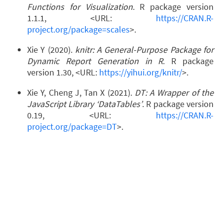
Functions for Visualization
. R package version
1.1.1, <URL:
https://CRAN.R-
project.org/package=scales
>.
Xie Y (2020).
knitr: A General-Purpose Package for
Dynamic Report Generation in R
. R package
version 1.30, <URL:
https://yihui.org/knitr/
>.
Xie Y, Cheng J, Tan X (2021).
DT: A Wrapper of the
JavaScript Library ‘DataTables’
. R package version
0.19, <URL:
https://CRAN.R-
project.org/package=DT
>.