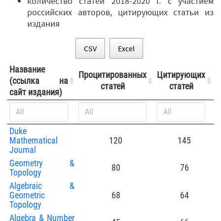
количество статей 2018-2020 г. с участием
российских авторов, цитирующих статьи из
издания
CSV
Excel
Название
Процитированных
Цитирующих
(ссылка на
статей
статей
сайт издания)
Duke
Mathematical
120
145
Journal
Geometry &
80
76
Topology
Algebraic &
Geometric
68
64
Topology
Algebra & Number