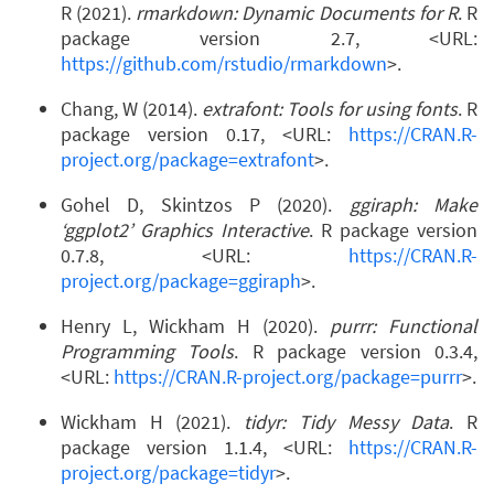
R (2021).
rmarkdown: Dynamic Documents for R
. R
package version 2.7, <URL:
https://github.com/rstudio/rmarkdown
>.
Chang, W (2014).
extrafont: Tools for using fonts
. R
package version 0.17, <URL:
https://CRAN.R-
project.org/package=extrafont
>.
Gohel D, Skintzos P (2020).
ggiraph: Make
‘ggplot2’ Graphics Interactive
. R package version
0.7.8, <URL:
https://CRAN.R-
project.org/package=ggiraph
>.
Henry L, Wickham H (2020).
purrr: Functional
Programming Tools
. R package version 0.3.4,
<URL:
https://CRAN.R-project.org/package=purrr
>.
Wickham H (2021).
tidyr: Tidy Messy Data
. R
package version 1.1.4, <URL:
https://CRAN.R-
project.org/package=tidyr
>.