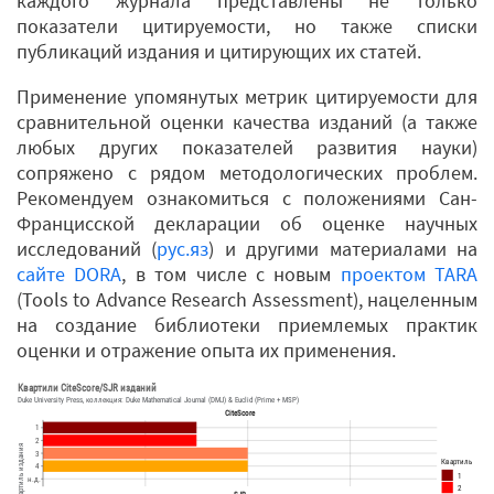
каждого журнала представлены не только
показатели цитируемости, но также списки
публикаций издания и цитирующих их статей.
Применение упомянутых метрик цитируемости для
сравнительной оценки качества изданий (а также
любых других показателей развития науки)
сопряжено с рядом методологических проблем.
Рекомендуем ознакомиться с положениями Сан-
Францисской декларации об оценке научных
исследований (
рус.яз
) и другими материалами на
сайте DORA
, в том числе с новым
проектом TARA
(Tools to Advance Research Assessment), нацеленным
на создание библиотеки приемлемых практик
оценки и отражение опыта их применения.
Квартили CiteScore/SJR изданий
Duke University Press, коллекция: Duke Mathematical Journal (DMJ) & Euclid (Prime + MSP)
CiteScore
1
2
3
Квартиль
4
1
н.д.
2