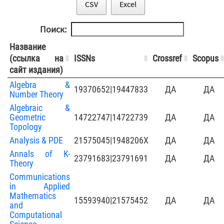
CSV
Excel
Поиск:
Название
(ссылка на
ISSNs
Crossref
Scopus
сайт издания)
Algebra &
19370652|19447833
ДА
ДА
Number Theory
Algebraic &
Geometric
14722747|14722739
ДА
ДА
Topology
Analysis & PDE
21575045|1948206X
ДА
ДА
Annals of K-
23791683|23791691
ДА
ДА
Theory
Communications
in Applied
Mathematics
15593940|21575452
ДА
ДА
and
Computational