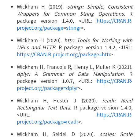
Wickham H (2019).
stringr: Simple, Consistent
Wrappers for Common String Operations
. R
package version 1.4.0, <URL:
https://CRAN.R-
project.org/package=stringr
>.
Wickham H (2020).
httr: Tools for Working with
URLs and HTTP
. R package version 1.4.2, <URL:
https://CRAN.R-project.org/package=httr
>.
Wickham H, Francois R, Henry L, Muller K (2021).
dplyr: A Grammar of Data Manipulation
. R
package version 1.0.7, <URL:
https://CRAN.R-
project.org/package=dplyr
>.
Wickham H, Hester J (2020).
readr: Read
Rectangular Text Data
. R package version 1.4.0,
<URL:
https://CRAN.R-
project.org/package=readr
>.
Wickham H, Seidel D (2020).
scales: Scale