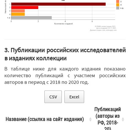
Наивысший квартиль издания
SJR
3
1
4
2
н.д.
3
4
н.д.
0
2
4
6
Количество изданий
© РФФИ, иллюстрация, 2021.
Дата создания: 10.11.2021.
Данные: scopus.com, scimagojr.com.
3. Публикации российских исследователей
в изданиях коллекции
В таблице ниже для каждого издания показано
количество публикаций с участием российских
авторов в период с 2018 по 2020 год.
CSV
Excel
Публикаций
(авторы из
Название (ссылка на сайт издания)
РФ, 2018-
20)