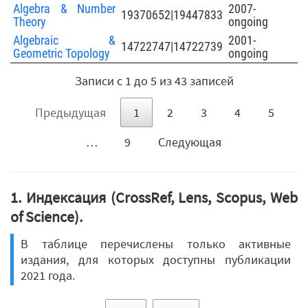
Algebra & Number
2007-
19370652|19447833
Theory
ongoing
Algebraic &
2001-
14722747|14722739
Geometric Topology
ongoing
Записи с 1 до 5 из 43 записей
Предыдущая
1
2
3
4
5
…
9
Следующая
1. Индексация (CrossRef, Lens, Scopus, Web
of Science).
В таблице перечислены только активные
издания, для которых доступны публикации
2021 года.