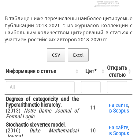
© РФФИ, иллюстрация, 2021.
Дата создания: 10.11.2021.
Данные: scopus.com, scival.com.
В таблице ниже перечислены наиболее цитируемые
публикации 2013-2021 г. из журналов коллекции с
наибольшим количеством цитирований в статьях с
участием российских авторов 2018-2020 гг.
CSV
Excel
Открыть
Информация о статье
Цит*
статью
Degrees of categoricity and the
hyperarithmetic hierarchy
.
на сайте
,
11
(2013)
Notre Dame Journal of
в Scopus
Formal Logic
.
Stochastic six-vertex model
.
на сайте
,
(2016)
Duke Mathematical
10
в Scopus
Journal
.