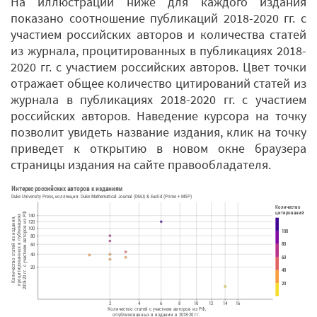
На иллюстрации ниже для каждого издания
показано соотношение публикаций 2018-2020 гг. с
участием российских авторов и количества статей
из журнала, процитированных в публикациях 2018-
2020 гг. с участием российских авторов. Цвет точки
отражает общее количество цитирований статей из
журнала в публикациях 2018-2020 гг. с участием
российских авторов. Наведение курсора на точку
позволит увидеть название издания, клик на точку
приведет к открытию в новом окне браузера
страницы издания на сайте правообладателя.
Интерес российских авторов к изданиям
Duke University Press, коллекция: Duke Mathematical Journal (DMJ) & Euclid (Prime + MSP)
Количество
цитирований
2018-20 гг. с участием авторов из РФ
140
процитированных в публикациях
Количество статей из издания,
120
100
100
80
80
60
40
60
20
40
20
2
4
6
8
10
12
14
16
Количество статей с участием авторов из РФ,
опубликованных в издании в 2018-20 гг.