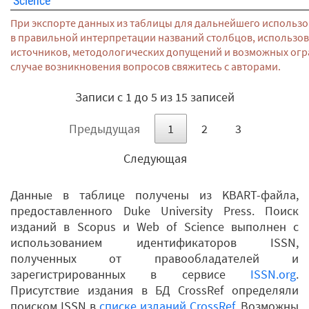
Science
При экспорте данных из таблицы для дальнейшего использо
в правильной интерпретации названий столбцов, использо
источников, методологических допущений и возможных огр
случае возникновения вопросов свяжитесь с авторами.
Записи с 1 до 5 из 15 записей
Предыдущая
1
2
3
Следующая
Данные в таблице получены из KBART-файла,
предоставленного Duke University Press. Поиск
изданий в Scopus и Web of Science выполнен с
использованием идентификаторов ISSN,
полученных от правообладателей и
зарегистрированных в сервисе
ISSN.org
.
Присутствие издания в БД CrossRef определяли
поиском ISSN в
списке изданий CrossRef
. Возможны