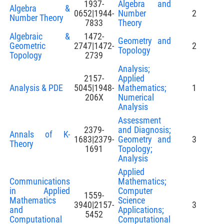
1937-
Algebra and
Algebra &
0652|1944-
Number
2
Number Theory
7833
Theory
Algebraic &
1472-
Geometry and
Geometric
2747|1472-
2
Topology
Topology
2739
Analysis;
2157-
Applied
Analysis & PDE
5045|1948-
Mathematics;
1
206X
Numerical
Analysis
Assessment
2379-
and Diagnosis;
Annals of K-
1683|2379-
Geometry and
3
Theory
1691
Topology;
Analysis
Applied
Communications
Mathematics;
in Applied
Computer
1559-
Mathematics
Science
3940|2157-
3
and
Applications;
5452
Computational
Computational