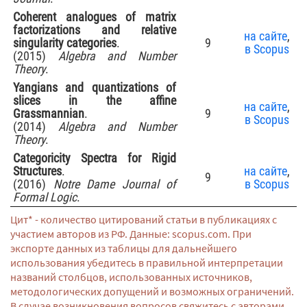
Coherent analogues of matrix
factorizations and relative
на сайте
,
singularity categories
.
9
в Scopus
(2015)
Algebra and Number
Theory
.
Yangians and quantizations of
slices in the affine
на сайте
,
Grassmannian
.
9
в Scopus
(2014)
Algebra and Number
Theory
.
Categoricity Spectra for Rigid
Structures
.
на сайте
,
9
(2016)
Notre Dame Journal of
в Scopus
Formal Logic
.
Цит* - количество цитирований статьи в публикациях с
участием авторов из РФ. Данные: scopus.com. При
экспорте данных из таблицы для дальнейшего
использования убедитесь в правильной интерпретации
названий столбцов, использованных источников,
методологических допущений и возможных ограничений.
В случае возникновения вопросов свяжитесь с авторами.