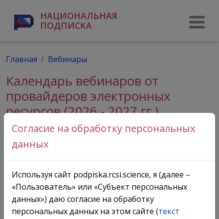
НАЦИОНАЛЬНАЯ
ПОДПИСКА
Главная
Вебинары
Календарь вебинаров от
провайдеров электронных
ресурсов
(2026 - 2027 гг.)
Согласие на обработку персональных
Август
данных
Пн
Вт
Ср
Чт
Пт
Сб
Вс
1
2
Используя сайт podpiska.rcsi.science, я (далее –
3
4
5
6
7
8
9
«Пользователь» или «Субъект персональных
10
11
12
13
14
15
16
данных») даю согласие на обработку
персональных данных на этом сайте (
текст
17
18
19
20
21
22
23